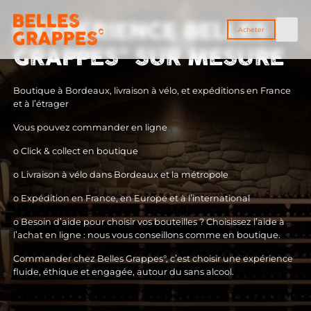
Skip
to
L’EXPÉRIENCE BELLES
Acheter
content
GRAPPES" SUR MESURE
Boutique à Bordeaux, livraison à vélo, et expéditions en France
et à l’étrager
Vous pouvez commander en ligne
o Click & collect en boutique
o Livraison à vélo dans Bordeaux et la métropole
o Expédition en France, en Europe et à l’international
o Besoin d’aide pour choisir vos bouteilles ? Choisissez l’aide à
l’achat en ligne : nous vous conseillons comme en boutique.
Commander chez Belles Grappes°, c’est choisir une expérience
fluide, éthique et engagée, autour du sans alcool.