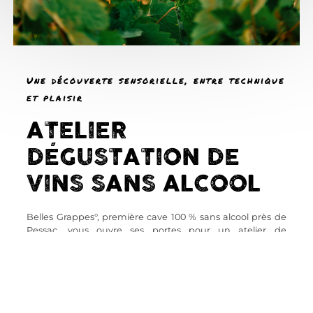
Une découverte sensorielle, entre technique
et plaisir
ATELIER
DÉGUSTATION DE
VINS SANS ALCOOL
Belles Grappes°, première cave 100 % sans alcool près de
Pessac, vous ouvre ses portes pour un atelier de
dégustation commentée animé par Anne, sa fondatrice
passionnée.
Forte de son expérience auprès de producteurs de vin,
elle vous guide à travers une sélection de 7 cuvées : un
pétillant, deux blancs, deux rosés et deux rouges,