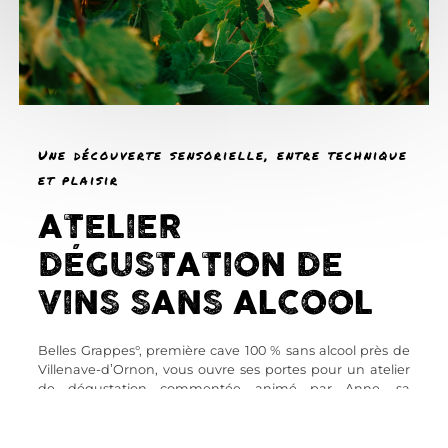
Une découverte sensorielle, entre technique
et plaisir
ATELIER
DÉGUSTATION DE
VINS SANS ALCOOL
Belles Grappes°, première cave 100 % sans alcool près de
Villenave-d’Ornon, vous ouvre ses portes pour un atelier
de dégustation commentée animé par Anne, sa
fondatrice passionnée.
Forte de son expérience auprès de producteurs de vin,