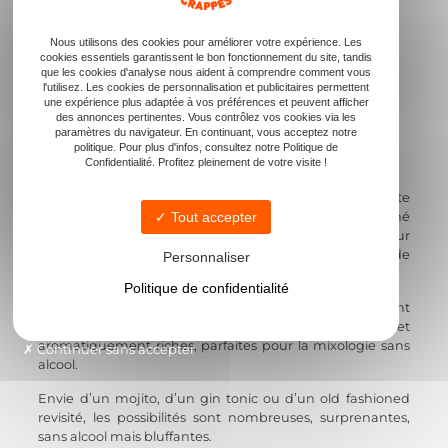
Gin, rhum, whisky… le goût, sans l’ivresse
Nous utilisons des cookies pour améliorer votre expérience. Les
DES SPIRITUEUX
cookies essentiels garantissent le bon fonctionnement du site, tandis
que les cookies d'analyse nous aident à comprendre comment vous
l'utilisez. Les cookies de personnalisation et publicitaires permettent
SANS ALCOOL, VIVE
une expérience plus adaptée à vos préférences et peuvent afficher
des annonces pertinentes. Vous contrôlez vos cookies via les
LA CRÉATIVITÉ !
paramètres du navigateur. En continuant, vous acceptez notre
politique. Pour plus d'infos, consultez notre Politique de
Confidentialité. Profitez pleinement de votre visite !
Envie de créer des cocktails élégants sans une goutte
d’alcool ? Chez Belles Grappes°, nous avons sélectionné
Tout accepter
des spiritueux sans alcool de grande qualité, conçus pour
reproduire
l’univers de la mixologie
, sans les effets de
Personnaliser
l’alcool.
Politique de confidentialité
Gin, rhum, whisky… toutes les grandes familles sont
représentées, dans des versions revisitées et
aromatiquement riches, parfaites pour la mixologie sans
Continuer sans accepter
alcool.
Envie d’un mojito
, d’un gin tonic
ou d’un old fashioned
revisité, les possibilités sont nombreuses, surprenantes,
sans alcool mais bluffantes
.