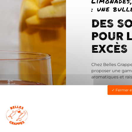
Limonades,
: une bull
DES S
POUR L
EXCÈS
Chez Belles Grappe
proposer une gamme
aromatiques et rai
Notre sélection ré
Fermer e
des tonics
fins
et é
à base d’ingrédien
été soigneusement
Ici, pas de sucre en
des saveurs franch
… créées dans un e