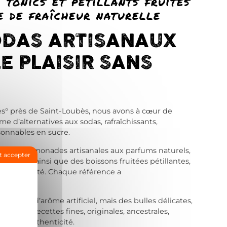
 tonics et pétillants fruités
e de fraîcheur naturelle
ODAS ARTISANAUX
E PLAISIR SANS
s° près de Saint-Loubès, nous avons à cœur de
 d’alternatives aux sodas, rafraîchissants,
sonnables en sucre.
unit des limonades artisanales aux parfums naturels,
t accepter
quilibrés, ainsi que des boissons fruitées pétillantes,
ts de qualité. Chaque référence a
 choisie.
 excès ni d’arôme artificiel, mais des bulles délicates,
es et des recettes
fines
, originales, ancestrales,
sprit d’authenticité.