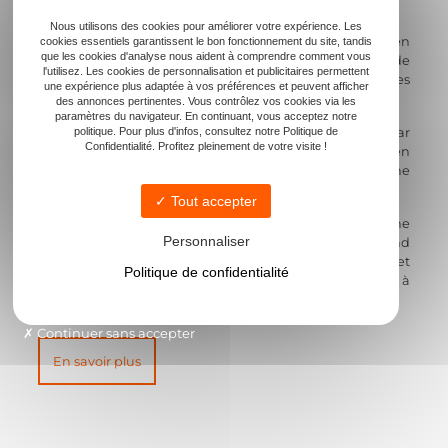
terroir et même savoir-faire en matière de vinification.
Nous utilisons des cookies pour améliorer votre expérience. Les
L’alcool est généralement retiré avant la mise en
cookies essentiels garantissent le bon fonctionnement du site, tandis
que les cookies d'analyse nous aident à comprendre comment vous
bouteille, par un procédé de désalcoolisation sous vide
l'utilisez. Les cookies de personnalisation et publicitaires permettent
(dite à froid), qui préserve au maximum les
une expérience plus adaptée à vos préférences et peuvent afficher
caractéristiques du vin de départ.
des annonces pertinentes. Vous contrôlez vos cookies via les
paramètres du navigateur. En continuant, vous acceptez notre
politique. Pour plus d'infos, consultez notre Politique de
Le résultat donne une boisson au goût distinct, car
Confidentialité. Profitez pleinement de votre visite !
l’absence d’alcool modifie naturellement la perception en
bouche. Mais on y retrouve, le fruit, la fleur, le bois … une
certaine complexité toute en légèreté.
Tout accepter
Rouge, blanc, rosé ou pétillant, chaque cuvée offre une
Personnaliser
expérience nouvelle, pour accompagner un très grand
nombre de plats : une alternative rafinée pour celles et
Politique de confidentialité
ceux qui souhaitent profiter d’un moment partagé à
table, sans alcool
avec plaisir et sens.
Continuer sans accepter
En savoir plus