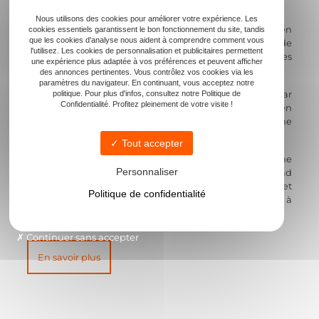
terroir et même savoir-faire en matière de vinification.
Nous utilisons des cookies pour améliorer votre expérience. Les
L’alcool est généralement retiré avant la mise en
cookies essentiels garantissent le bon fonctionnement du site, tandis
que les cookies d'analyse nous aident à comprendre comment vous
bouteille, par un procédé de désalcoolisation sous vide
l'utilisez. Les cookies de personnalisation et publicitaires permettent
(dite à froid), qui préserve au maximum les
une expérience plus adaptée à vos préférences et peuvent afficher
caractéristiques du vin de départ.
des annonces pertinentes. Vous contrôlez vos cookies via les
paramètres du navigateur. En continuant, vous acceptez notre
politique. Pour plus d'infos, consultez notre Politique de
Le résultat donne une boisson au goût distinct, car
Confidentialité. Profitez pleinement de votre visite !
l’absence d’alcool modifie naturellement la perception en
bouche. Mais on y retrouve, le fruit, la fleur, le bois … une
certaine complexité toute en légèreté.
Tout accepter
Rouge, blanc, rosé ou pétillant, chaque cuvée offre une
Personnaliser
expérience nouvelle, pour accompagner un très grand
nombre de plats : une alternative rafinée pour celles et
Politique de confidentialité
ceux qui souhaitent profiter d’un moment partagé à
table, sans alcool
avec plaisir et sens.
Continuer sans accepter
En savoir plus